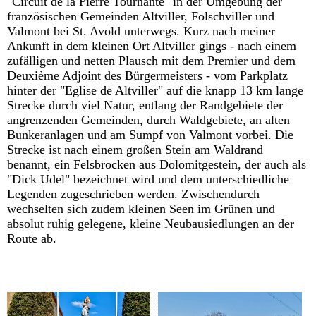
"Circuit de la Pierre Tournante" in der Umgebung der
französischen Gemeinden Altviller, Folschviller und
Valmont bei St. Avold unterwegs. Kurz nach meiner
Ankunft in dem kleinen Ort Altviller gings - nach einem
zufälligen und netten Plausch mit dem Premier und dem
Deuxième Adjoint des Bürgermeisters - vom Parkplatz
hinter der "Eglise de Altviller" auf die knapp 13 km lange
Strecke durch viel Natur, entlang der Randgebiete der
angrenzenden Gemeinden, durch Waldgebiete, an alten
Bunkeranlagen und am Sumpf von Valmont vorbei. Die
Strecke ist nach einem großen Stein am Waldrand
benannt, ein Felsbrocken aus Dolomitgestein, der auch als
"Dick Udel" bezeichnet wird und dem unterschiedliche
Legenden zugeschrieben werden. Zwischendurch
wechselten sich zudem kleinen Seen im Grünen und
absolut ruhig gelegene, kleine Neubausiedlungen an der
Route ab.