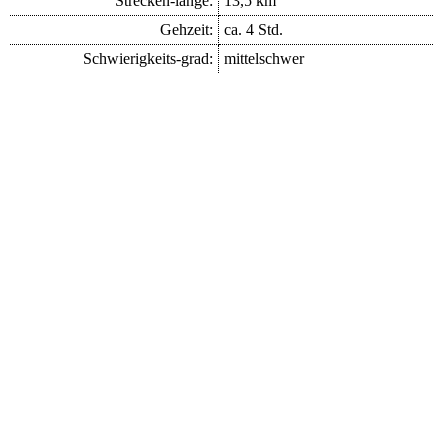
Strecken-länge:
13,5 km
Gehzeit:
ca. 4 Std.
Schwierigkeits-grad:
mittelschwer